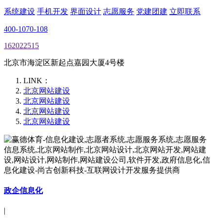
系统建设
手机开发
界面设计
志愿服务
党建团建
立即联系
400-1070-108
162022515
北京市海淀区新起点嘉园大厦4号楼
LINK：
北京网站建设
北京网站建设
北京网站建设
北京网站建设
政企信息化
|