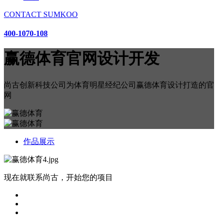
CONTACT SUMKOO
400-1070-108
赢德体育官网设计开发
尚古创新科技公司为体育明星经纪公司赢德体育设计打造的官
网
作品展示
现在就联系尚古，开始您的项目